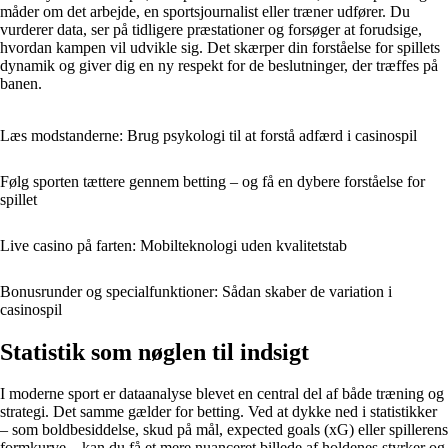
måder om det arbejde, en sportsjournalist eller træner udfører. Du
vurderer data, ser på tidligere præstationer og forsøger at forudsige,
hvordan kampen vil udvikle sig. Det skærper din forståelse for spillets
dynamik og giver dig en ny respekt for de beslutninger, der træffes på
banen.
Læs modstanderne: Brug psykologi til at forstå adfærd i casinospil
Følg sporten tættere gennem betting – og få en dybere forståelse for
spillet
Live casino på farten: Mobilteknologi uden kvalitetstab
Bonusrunder og specialfunktioner: Sådan skaber de variation i
casinospil
Statistik som nøglen til indsigt
I moderne sport er dataanalyse blevet en central del af både træning og
strategi. Det samme gælder for betting. Ved at dykke ned i statistikker
– som boldbesiddelse, skud på mål, expected goals (xG) eller spillerens
formkurve – kan du få et mere nuanceret billede af holdenes styrker og