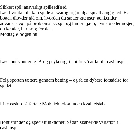
Sikkert spil: ansvarligt spilleadfærd
Lær hvordan du kan spille ansvarligt og undgå spilafhængighed. E-
bogen tilbyder råd om, hvordan du sætter grænser, genkender
advarselstegn på problematisk spil og finder hjælp, hvis du eller nogen,
du kender, har brug for det.
Modtag e-bogen nu
Læs modstanderne: Brug psykologi til at forstå adfærd i casinospil
Følg sporten tættere gennem betting – og få en dybere forståelse for
spillet
Live casino på farten: Mobilteknologi uden kvalitetstab
Bonusrunder og specialfunktioner: Sådan skaber de variation i
casinospil