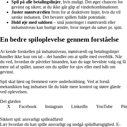
Spil på alle betalingslinjer
, hvis muligt. Det øger chancen for
gevinst og sikrer, at du ikke går glip af vinderkombinationer.
Juster møntværdien
frem for at deaktivere linjer, hvis du vil
sænke indsatsen. Det bevarer spillets fulde potentiale.
Hold øje med saldoen
– små justeringer i møntværdi eller
indsatsniveau kan hurtigt ændre, hvor meget du satser pr. spin.
En bedre spiloplevelse gennem forståelse
At kende forskellen på indsatsniveau, møntværdi og betalingslinjer
handler ikke kun om tal – det handler om at spille med overblik. Når
du ved, hvordan de påvirker hinanden, kan du tage bevidste valg og få
mere ud af spillet, uanset om du spiller for sjov eller med håb om
gevinst.
Spil skal først og fremmest være underholdning. Ved at forstå
mekanikken bag indsatsen får du både mere kontrol og større glæde
ved oplevelsen.
Del glæden
X
Facebook
Instagram
LinkedIn
YouTube
Pin
Sikkert spil: ansvarligt spilleadfærd
Lær hvordan du kan spille ansvarligt og undgå spilafhængighed. E-