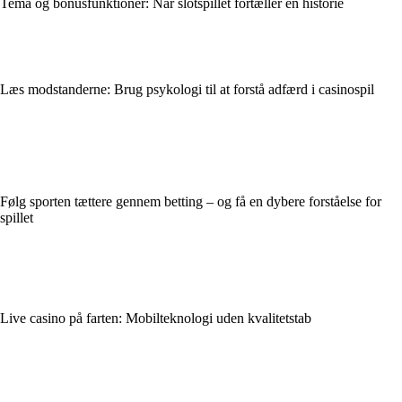
Tema og bonusfunktioner: Når slotspillet fortæller en historie
Læs modstanderne: Brug psykologi til at forstå adfærd i casinospil
Følg sporten tættere gennem betting – og få en dybere forståelse for
spillet
Live casino på farten: Mobilteknologi uden kvalitetstab