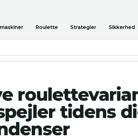
emaskiner
Roulette
Strategier
Sikkerhed
e roulettevaria
spejler tidens di
ndenser