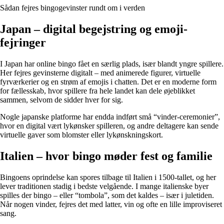
Sådan fejres bingogevinster rundt om i verden
Japan – digital begejstring og emoji-
fejringer
I Japan har online bingo fået en særlig plads, især blandt yngre spillere.
Her fejres gevinsterne digitalt – med animerede figurer, virtuelle
fyrværkerier og en strøm af emojis i chatten. Det er en moderne form
for fællesskab, hvor spillere fra hele landet kan dele øjeblikket
sammen, selvom de sidder hver for sig.
Nogle japanske platforme har endda indført små “vinder-ceremonier”,
hvor en digital vært lykønsker spilleren, og andre deltagere kan sende
virtuelle gaver som blomster eller lykønskningskort.
Italien – hvor bingo møder fest og familie
Bingoens oprindelse kan spores tilbage til Italien i 1500-tallet, og her
lever traditionen stadig i bedste velgående. I mange italienske byer
spilles der bingo – eller “tombola”, som det kaldes – især i juletiden.
Når nogen vinder, fejres det med latter, vin og ofte en lille improviseret
sang.