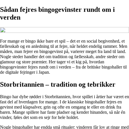
Sådan fejres bingogevinster rundt om i
verden
For mange er bingo ikke bare et spil – det er en social begivenhed, et
fællesskab og en anledning til at fejre, når heldet endelig rammer. Men
måden, man fejrer en bingogevinst på, varierer meget fra land til land.
Nogle steder handler det om tradition og fællesskab, andre steder om
glamour og store præmier. Her tager vi et kig på, hvordan
bingogevinster fejres rundt om i verden – fra de britiske bingohaller til
de digitale fejringer i Japan.
Storbritannien – tradition og tebrikker
Bingo har dybe rødder i Storbritannien, hvor spillet i årtier har været en
fast del af hverdagen for mange. I de klassiske bingohaller fejres en
gevinst med klapsalver, grin og ofte en omgang te eller en drink fra
baren. Mange spillere har faste pladser og kender hinanden, så når én
vinder, føles det som en sejr for hele holdet.
Nogle bingohaller har endda små ritualer: vinderen får lov at ringe med