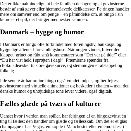
Det er ikke ualmindeligt, at hele familien deltager, og at gevinsterne
består af små gaver eller hjemmelavede delikatesser. Fejringen handler
mere om samvær end om penge – en påmindelse om, at bingo i sin
kerne er et spil, der bringer mennesker sammen.
Danmark – hygge og humor
I Danmark er bingo ofte forbundet med foreningsliv, bankospil og
hyggelige aftener i forsamlingshuse. Når nogen vinder, bliver der
klappet, grinet og råbt små kommentarer som “Det var på tide!” eller
“Du har vist held i sprøjten i dag!”. Præmierne spænder fra
chokoladeæsker til store gavekurve, og stemningen er afslappet og
folkelig.
I de senere år har online bingo også vundet indpas, og her fejres
gevinsterne med virtuelle animationer og beskeder i chatten – men den
danske humor og uhøjtidelige tone lever videre, også digitalt.
Fælles glæde på tværs af kulturer
Uanset hvor i verden man spiller, har fejringen af en bingogevinst én
ting til fælles: den handler om glæde og fællesskab. Om det er et glas
champagne i Las Vegas, en kop te i Manchester eller en emoji-fest i