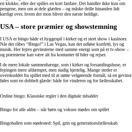
en klokke, eller der spilles en kort fanfare. Det handler ikke kun om
pengene, men om at dele glæden – og måske drille hinanden lidt
kærligt over, hvem der mon bliver den næste heldige.
USA – store præmier og showstemning
I USA er bingo både et hyggespil i kirker og et stort show i kasinoer.
Når der råbes “Bingo!” i Las Vegas, kan det udløse konfetti, lys og
musik. Her fejres gevinsterne med samme energi som på et tv-show –
og præmierne kan være alt fra kontanter til biler og rejser.
I de mere lokale sammenhænge, som i kirker og forsamlingshuse, er
fejringen mere afdæmpet, men stadig hjertelig. Mange steder er
overskuddet fra spillet med til at støtte velgørende formål, så en gevinst
føles som en dobbelt glæde: både for vinderen og for fællesskabet.
Online bingo: Klassiske regler i den digitale tidsalder
Bingo for alle aldre – når børn og voksne mødes om spillet
Bingohallen som mødested: Spil, grin og generationsfællesskab