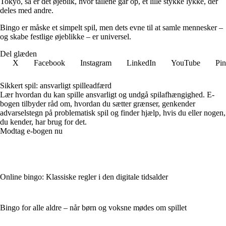
Tokyo, så er det øjeblik, hvor tallene går op, et lille stykke lykke, der
deles med andre.
Bingo er måske et simpelt spil, men dets evne til at samle mennesker –
og skabe festlige øjeblikke – er universel.
Del glæden
X
Facebook
Instagram
LinkedIn
YouTube
Pin
Sikkert spil: ansvarligt spilleadfærd
Lær hvordan du kan spille ansvarligt og undgå spilafhængighed. E-
bogen tilbyder råd om, hvordan du sætter grænser, genkender
advarselstegn på problematisk spil og finder hjælp, hvis du eller nogen,
du kender, har brug for det.
Modtag e-bogen nu
Online bingo: Klassiske regler i den digitale tidsalder
Bingo for alle aldre – når børn og voksne mødes om spillet