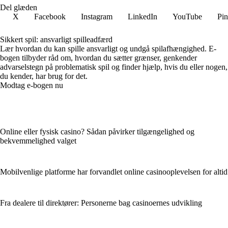
Del glæden
X
Facebook
Instagram
LinkedIn
YouTube
Pin
Sikkert spil: ansvarligt spilleadfærd
Lær hvordan du kan spille ansvarligt og undgå spilafhængighed. E-
bogen tilbyder råd om, hvordan du sætter grænser, genkender
advarselstegn på problematisk spil og finder hjælp, hvis du eller nogen,
du kender, har brug for det.
Modtag e-bogen nu
Online eller fysisk casino? Sådan påvirker tilgængelighed og
bekvemmelighed valget
Mobilvenlige platforme har forvandlet online casinooplevelsen for altid
Fra dealere til direktører: Personerne bag casinoernes udvikling