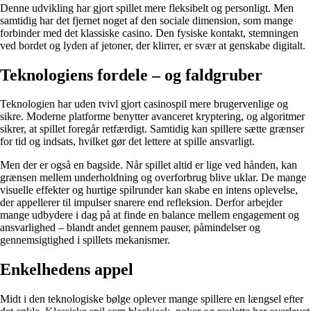
Denne udvikling har gjort spillet mere fleksibelt og personligt. Men
samtidig har det fjernet noget af den sociale dimension, som mange
forbinder med det klassiske casino. Den fysiske kontakt, stemningen
ved bordet og lyden af jetoner, der klirrer, er svær at genskabe digitalt.
Teknologiens fordele – og faldgruber
Teknologien har uden tvivl gjort casinospil mere brugervenlige og
sikre. Moderne platforme benytter avanceret kryptering, og algoritmer
sikrer, at spillet foregår retfærdigt. Samtidig kan spillere sætte grænser
for tid og indsats, hvilket gør det lettere at spille ansvarligt.
Men der er også en bagside. Når spillet altid er lige ved hånden, kan
grænsen mellem underholdning og overforbrug blive uklar. De mange
visuelle effekter og hurtige spilrunder kan skabe en intens oplevelse,
der appellerer til impulser snarere end refleksion. Derfor arbejder
mange udbydere i dag på at finde en balance mellem engagement og
ansvarlighed – blandt andet gennem pauser, påmindelser og
gennemsigtighed i spillets mekanismer.
Enkelhedens appel
Midt i den teknologiske bølge oplever mange spillere en længsel efter