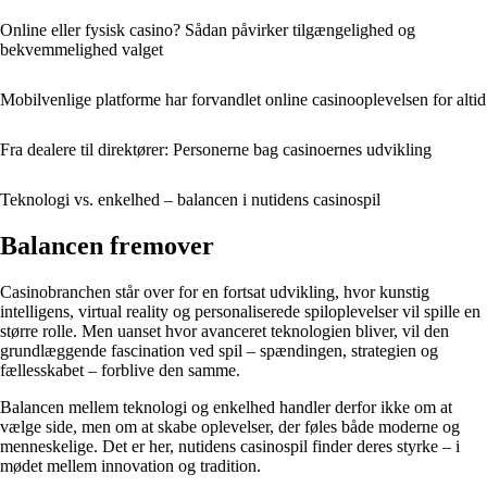
Online eller fysisk casino? Sådan påvirker tilgængelighed og
bekvemmelighed valget
Mobilvenlige platforme har forvandlet online casinooplevelsen for altid
Fra dealere til direktører: Personerne bag casinoernes udvikling
Teknologi vs. enkelhed – balancen i nutidens casinospil
Balancen fremover
Casinobranchen står over for en fortsat udvikling, hvor kunstig
intelligens, virtual reality og personaliserede spiloplevelser vil spille en
større rolle. Men uanset hvor avanceret teknologien bliver, vil den
grundlæggende fascination ved spil – spændingen, strategien og
fællesskabet – forblive den samme.
Balancen mellem teknologi og enkelhed handler derfor ikke om at
vælge side, men om at skabe oplevelser, der føles både moderne og
menneskelige. Det er her, nutidens casinospil finder deres styrke – i
mødet mellem innovation og tradition.