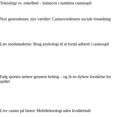
Teknologi vs. enkelhed – balancen i nutidens casinospil
Nye generationer, nye værdier: Casinoverdenens sociale forandring
Læs modstanderne: Brug psykologi til at forstå adfærd i casinospil
Følg sporten tættere gennem betting – og få en dybere forståelse for
spillet
Live casino på farten: Mobilteknologi uden kvalitetstab