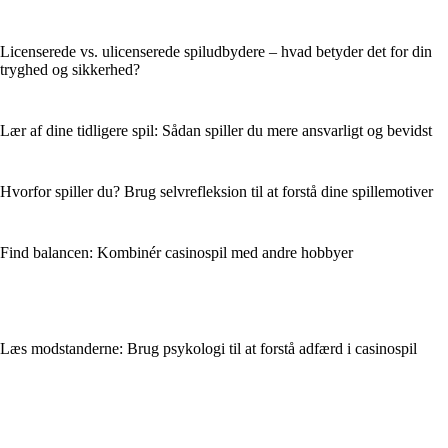
Licenserede vs. ulicenserede spiludbydere – hvad betyder det for din
tryghed og sikkerhed?
Lær af dine tidligere spil: Sådan spiller du mere ansvarligt og bevidst
Hvorfor spiller du? Brug selvrefleksion til at forstå dine spillemotiver
Find balancen: Kombinér casinospil med andre hobbyer
Læs modstanderne: Brug psykologi til at forstå adfærd i casinospil