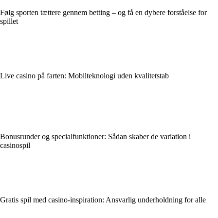
Følg sporten tættere gennem betting – og få en dybere forståelse for
spillet
Live casino på farten: Mobilteknologi uden kvalitetstab
Bonusrunder og specialfunktioner: Sådan skaber de variation i
casinospil
Gratis spil med casino-inspiration: Ansvarlig underholdning for alle