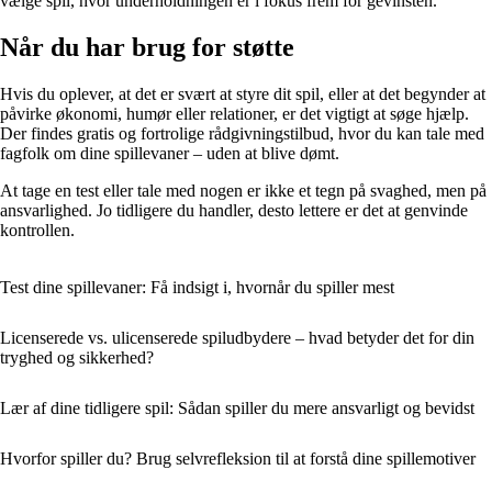
vælge spil, hvor underholdningen er i fokus frem for gevinsten.
Når du har brug for støtte
Hvis du oplever, at det er svært at styre dit spil, eller at det begynder at
påvirke økonomi, humør eller relationer, er det vigtigt at søge hjælp.
Der findes gratis og fortrolige rådgivningstilbud, hvor du kan tale med
fagfolk om dine spillevaner – uden at blive dømt.
At tage en test eller tale med nogen er ikke et tegn på svaghed, men på
ansvarlighed. Jo tidligere du handler, desto lettere er det at genvinde
kontrollen.
Test dine spillevaner: Få indsigt i, hvornår du spiller mest
Licenserede vs. ulicenserede spiludbydere – hvad betyder det for din
tryghed og sikkerhed?
Lær af dine tidligere spil: Sådan spiller du mere ansvarligt og bevidst
Hvorfor spiller du? Brug selvrefleksion til at forstå dine spillemotiver